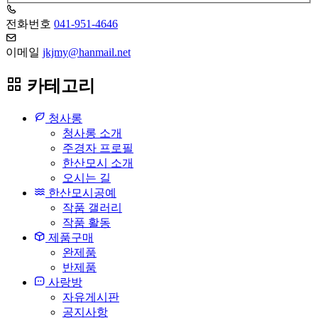
전화번호
041-951-4646
이메일
jkjmy@hanmail.net
카테고리
청사롱
청사롱 소개
주경자 프로필
한산모시 소개
오시는 길
한산모시공예
작품 갤러리
작품 활동
제품구매
완제품
반제품
사랑방
자유게시판
공지사항