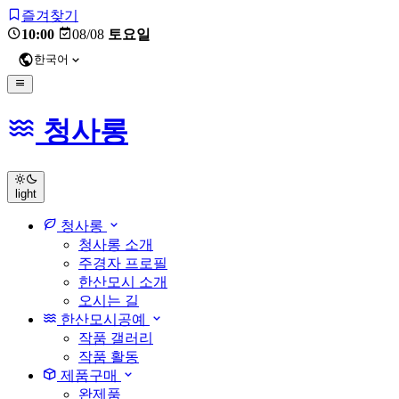
즐겨찾기
10:00
08/08
토요일
한국어
청사롱
light
청사롱
청사롱 소개
주경자 프로필
한산모시 소개
오시는 길
한산모시공예
작품 갤러리
작품 활동
제품구매
완제품