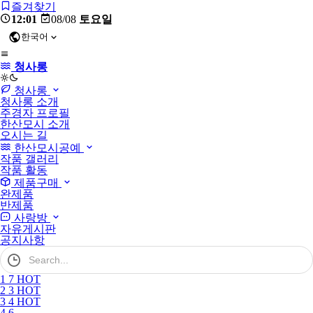
즐겨찾기
12:01
08/08
토요일
한국어
청사롱
light
청사롱
청사롱 소개
주경자 프로필
한산모시 소개
오시는 길
한산모시공예
작품 갤러리
작품 활동
제품구매
완제품
반제품
사랑방
자유게시판
공지사항
검
색
어
1
7
HOT
필
2
3
HOT
수
3
4
HOT
4
6