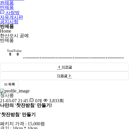
완제품
반제품
사랑방
자유게시판
공지사항
반제품
Home
한산모시 공예
반제품
Total
Today
8
0
이전글
다음글
목록
청사롱
21-03-07 21:45
0개
3,833회
나만의 '찻잔받침' 만들기!
'찻잔받침' 만들기
페키지 가격 : 15,000원
크기 : 10cm * 10cm