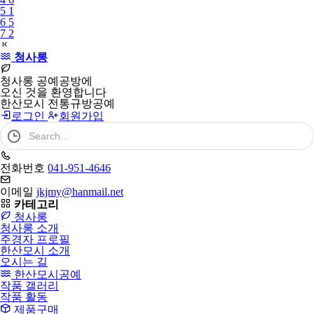
5
1
6
5
7
2
청사롱
청사롱 공예공방에
오신 것을 환영합니다
한산모시 전통규방공예
로그인
회원가입
검
색
어
필
전화번호
041-951-4646
수
이메일
jkjmy@hanmail.net
카테고리
청사롱
청사롱 소개
주경자 프로필
한산모시 소개
오시는 길
한산모시공예
작품 갤러리
작품 활동
제품구매