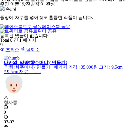
주면 이뿐 '찻잔받침'이 완성
중앙에 자수를 넣어줘도 훌륭한 작품이 됩니다.
페이스북 공유
트위터 공유
댓
등록된 댓글이 없습니다.
글
Total
8
건
1
페이지
목
록
조회순
날짜순
나만의 '약량(향주머니)' 만들기!
'약량(향주머니)' 만들기 페키지 가격 : 35,000원 크기 : 9.5cm
* 9.5cm 재료 : . . .
청사롱
0
03-07