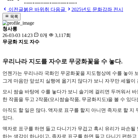
이전글
붉은 바위취
다음글
2025년도 문화강좌 전시
목록
청사롱
26-03-03 14:23
0개
3,117회
무궁화 지도 자수
우리나라 지도를 자수로 무궁화꽃을 수 놓다.
언젠가는 우리나라 국화인 무궁화꽃을 지도형상에 수를 놓아 보
그게 마음만 앞섰지 실행에 옮기지 않다가 보니 자꾸만 세월이 
모시 쌈솔 바탕에 수를 놓다가 보니 솔기에 걸리면 두꺼워서 
한 작품을 두고 2작품(모시쌈솔작품, 무궁화지도)을 볼 수 있
아직도 할 일은 많다. 액자로 표구를 할지 아니면 족자로 할 지
있다.
액자로 표구를 하면 들고 다니기가 무겁고 혹시 유리가 파손될 
하는 생각이 하나이고, 족자로 표구를 하면 들고 다니기 편하고 가