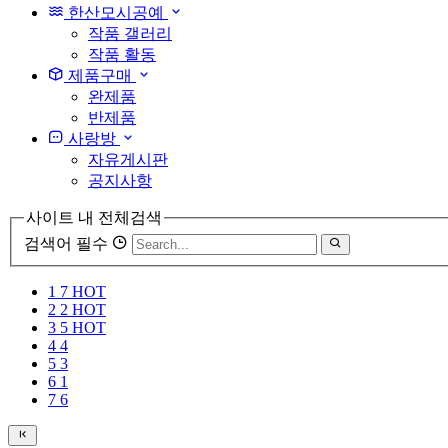
한산모시공예
작품 갤러리
작품 활동
제품구매
완제품
반제품
사랑방
자유게시판
공지사항
사이트 내 전체검색
검색어 필수
1
7
HOT
2
2
HOT
3
5
HOT
4
4
5
3
6
1
7
6