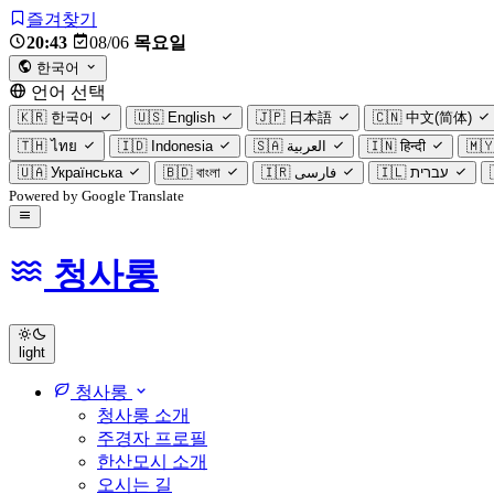
즐겨찾기
20:43
08/06
목요일
한국어
언어 선택
🇰🇷
한국어
🇺🇸
English
🇯🇵
日本語
🇨🇳
中文(简体)
🇹🇭
ไทย
🇮🇩
Indonesia
🇸🇦
العربية
🇮🇳
हिन्दी
🇲
🇺🇦
Українська
🇧🇩
বাংলা
🇮🇷
فارسی
🇮🇱
עברית
Powered by Google Translate
청사롱
light
청사롱
청사롱 소개
주경자 프로필
한산모시 소개
오시는 길