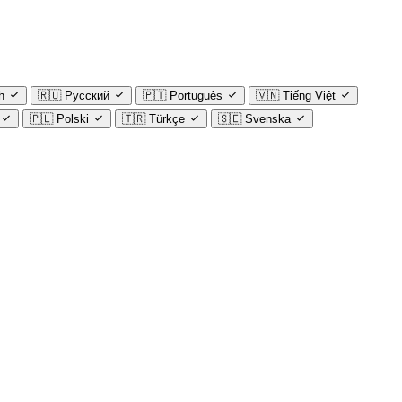
h
🇷🇺
Русский
🇵🇹
Português
🇻🇳
Tiếng Việt
🇵🇱
Polski
🇹🇷
Türkçe
🇸🇪
Svenska