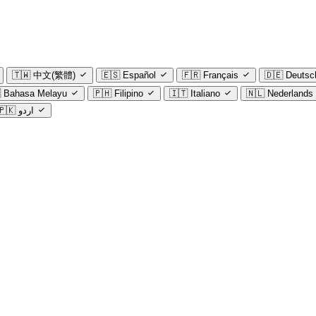
🇹🇼
中文(繁體)
🇪🇸
Español
🇫🇷
Français
🇩🇪
Deutsc

Bahasa Melayu
🇵🇭
Filipino
🇮🇹
Italiano
🇳🇱
Nederlands
🇵🇰
اردو