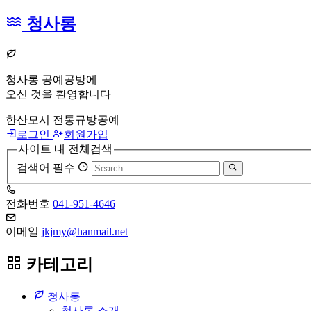
청사롱
청사롱 공예공방에
오신 것을 환영합니다
한산모시 전통규방공예
로그인
회원가입
사이트 내 전체검색
검색어 필수
전화번호
041-951-4646
이메일
jkjmy@hanmail.net
카테고리
청사롱
청사롱 소개