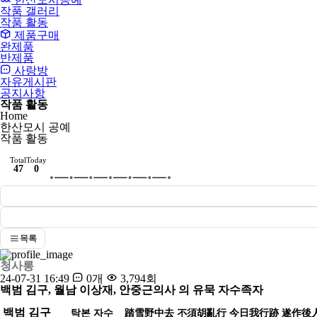
작품 갤러리
작품 활동
제품구매
완제품
반제품
사랑방
자유게시판
공지사항
작품 활동
Home
한산모시 공예
작품 활동
Total
Today
47
0
목록
청사롱
24-07-31 16:49
0개
3,794회
백범 김구, 월남 이상재, 안중근의사 의 유묵 자수족자
백범 김구
탁본 자수
踏
雪
野
中
去
不
須
胡
亂
行
今
日
我
行
跡
遂
作
後