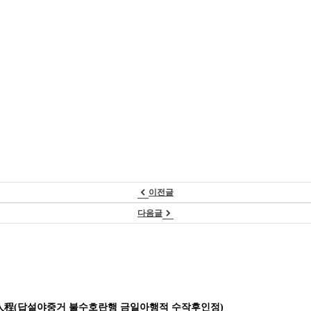
이전글
다음글
人
程(답설야중거 불수호란행 금일아행적 수작후인정)