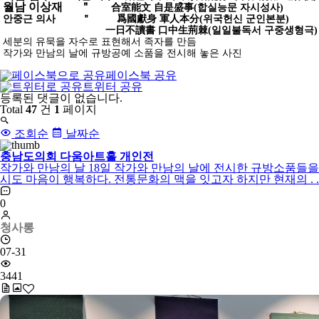
월남 이상재 ＂
合室能文 自是盛事(합실능문 자시성사)
안중근 의사 ＂
爲國獻身 軍人本分(위국헌신 군인본분)
一日不讀書 口中生荊棘(일일불독서 구중생형극)
세분의 유묵을 자수로 표현해서 족자를 만듬
작가와 만남의 날에 규방공예 소품을 전시해 놓은 사진
페이스북 공유
트위터 공유
댓
등록된 댓글이 없습니다.
글
Total
47
건
1
페이지
목
록
조회순
날짜순
충남도의회 다움아트홀 개인전
작가와 만남의 날 18일 작가와 만남의 날에 전시한 규방소품들을
시도 마음이 행복하다. 전통문화의 맥을 잇고자 하지만 현재의 . . 
0
청사롱
07-31
3441