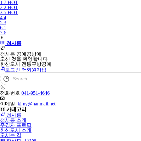
1
7
HOT
필
2
2
HOT
수
3
5
HOT
4
4
5
3
6
1
7
6
청사롱
청사롱 공예공방에
오신 것을 환영합니다
한산모시 전통규방공예
로그인
회원가입
검
색
어
필
전화번호
041-951-4646
수
이메일
jkjmy@hanmail.net
카테고리
청사롱
청사롱 소개
주경자 프로필
한산모시 소개
오시는 길
한산모시공예