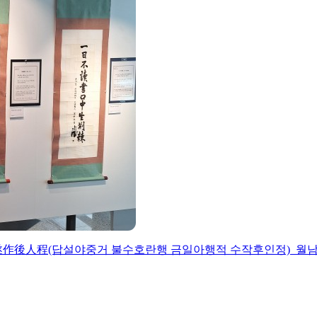
人程(답설야중거 불수호란행 금일아행적 수작후인정) 월남 이상재