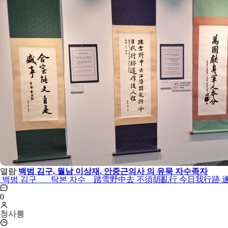
열람
백범 김구, 월남 이상재, 안중근의사 의 유묵 자수족자
백범 김구 탁본 자수 踏雪野中去 不須胡亂行 今日我行跡 遂作後
0
청사롱