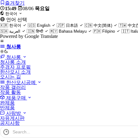
즐겨찾기
15:49
08/06
목요일
한국어
언어 선택
🇰🇷
한국어
🇺🇸
English
🇯🇵
日本語
🇨🇳
中文(简体)
🇹🇼
中文(
🇸🇦
العربية
🇮🇳
हिन्दी
🇲🇾
Bahasa Melayu
🇵🇭
Filipino
🇮🇹
Ital
Powered by Google Translate
청사롱
light
청사롱
청사롱 소개
주경자 프로필
한산모시 소개
오시는 길
한산모시공예
작품 갤러리
작품 활동
제품구매
완제품
반제품
사랑방
자유게시판
공지사항
검
색
어