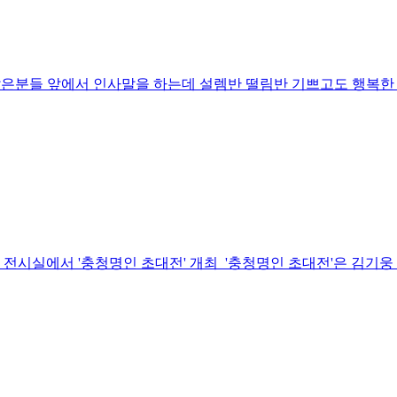
다. 많은분들 앞에서 인사말을 하는데 설렘반 떨림반 기쁘고도 행복
전시실에서 '충청명인 초대전' 개최 '충청명인 초대전'은 김기웅 