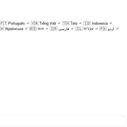
🇵🇹
Português
🇻🇳
Tiếng Việt
🇹🇭
ไทย
🇮🇩
Indonesia
🇦
Українська
🇧🇩
বাংলা
🇮🇷
فارسی
🇮🇱
עברית
🇵🇰
اردو