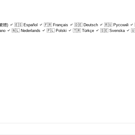
繁體)
🇪🇸
Español
🇫🇷
Français
🇩🇪
Deutsch
🇷🇺
Русский
iano
🇳🇱
Nederlands
🇵🇱
Polski
🇹🇷
Türkçe
🇸🇪
Svenska
🇺